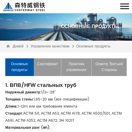
ОСНОВНЫЕ ПРОДУКТЫ
Домой
Управление качеством
Основные продукты
Основные
Сертификат
Практика
Осмотр Третьей
продукты
управления
Стороны
1. ВПВ/HFW стальных труб
Наружный диаметр:
1/2»-28"
Толщина стены:
1,65-20 мм (все спецификации)
Длина:
1-12m или как требование клиента
Стандарт:
АСТМ 5Л, АСТМ А53, АСТМ А178, АСТМ А500/501, АСТМ
А691, АСТМ А252, АСТМ А672, ЭН 10217
Материальная ранг (en):