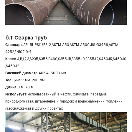
6.T Сварка труб
Стандарт:
API 5L PSL1/PSL2,ASTM A53,ASTM A500,JIS G3466,ASTM
A252,EN10219-1
Класс:
A,B,1,2,3,S235,S355,S460,S355JR,S355J0,S355J2,S460JR,S460J0
,S460J2
Внешний диаметр:
406,4-5000 мм
Толщина:
7 мм-200 мм
Длина:
3 м-70 м
Использует:
Использованный в нефти, химикате, передаче
природного газа, штабелевке и городском водоснабжении, топлении,
газоснабжении и других проектах