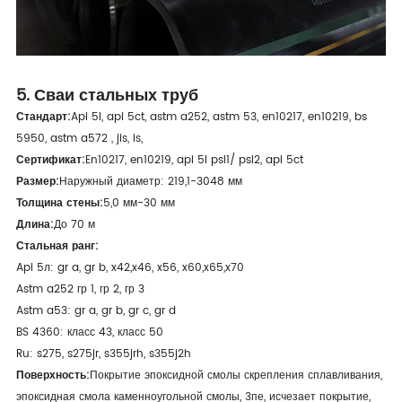
5. Сваи стальных труб
Стандарт:
Api 5l, api 5ct, astm a252, astm 53, en10217, en10219, bs
5950, astm a572 , jis, is,
Сертификат:
En10217, en10219, api 5l psl1/ psl2, api 5ct
Размер:
Наружный диаметр: 219,1-3048 мм
Толщина стены:
5,0 мм-30 мм
Длина:
До 70 м
Стальная ранг:
Api 5л: gr a, gr b, x42,x46, x56, x60,x65,x70
Astm a252 гр 1, гр 2, гр 3
Astm a53: gr a, gr b, gr c, gr d
BS 4360: класс 43, класс 50
Ru: s275, s275jr, s355jrh, s355j2h
Поверхность:
Покрытие эпоксидной смолы скрепления сплавливания,
эпоксидная смола каменноугольной смолы, 3пе, исчезает покрытие,