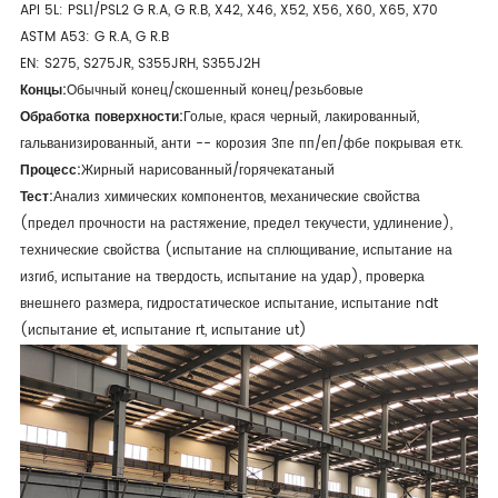
API 5L: PSL1/PSL2 G R.A, G R.B, X42, X46, X52, X56, X60, X65, X70
ASTM A53: G R.A, G R.B
EN: S275, S275JR, S355JRH, S355J2H
Концы:
Обычный конец/скошенный конец/резьбовые
Обработка поверхности:
Голые, крася черный, лакированный,
гальванизированный, анти -- корозия 3пе пп/еп/фбе покрывая етк.
Процесс:
Жирный нарисованный/горячекатаный
Тест:
Анализ химических компонентов, механические свойства
(предел прочности на растяжение, предел текучести, удлинение),
технические свойства (испытание на сплющивание, испытание на
изгиб, испытание на твердость, испытание на удар), проверка
внешнего размера, гидростатическое испытание, испытание ndt
(испытание et, испытание rt, испытание ut)