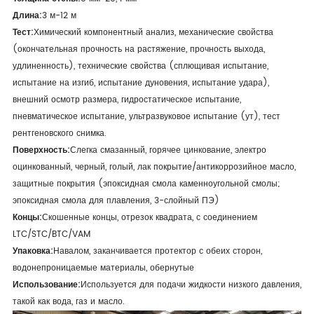
Длина:
3 м-12 м
Тест:
Химический компонентный анализ, механические свойства
(окончательная прочность на растяжение, прочность выхода,
удлиненность), технические свойства (сплющивая испытание,
испытание на изгиб, испытание дуновения, испытание удара),
внешний осмотр размера, гидростатическое испытание,
пневматическое испытание, ультразвуковое испытание (ут), тест
рентгеновского снимка.
Поверхность:
Слегка смазанный, горячее цинкование, электро
оцинкованный, черный, голый, лак покрытие/антикоррозийное масло,
защитные покрытия (эпоксидная смола каменноугольной смолы;
эпоксидная смола для плавления, 3-слойный ПЭ)
Концы:
Скошенные концы, отрезок квадрата, с соединением
LTC/STC/BTC/VAM
Упаковка:
Навалом, заканчивается протектор с обеих сторон,
водонепроницаемые материалы, обернутые
Использование:
Используется для подачи жидкости низкого давления,
такой как вода, газ и масло.