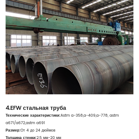
4.EFW стальная труба
Технические характеристики:
Astm a-358,a-409,a-778, astm
a671/a672,astm a691
Размер:
От 4 до 24 дюймов
Толщина стенки:
2,5 мм-20 мм