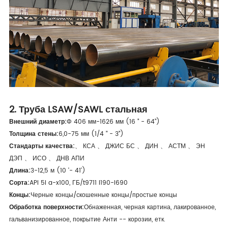
2. Труба LSAW/SAWL стальная
Внешний диаметр:
Φ 406 мм-1626 мм (16 " - 64")
Толщина стены:
6,0-75 мм (1/4 " - 3")
Стандарты качества:
、 КСА 、 ДЖИС БС 、 ДИН 、 АСТМ 、 ЭН
ДЭП 、 ИСО 、 ДНВ АПИ
Длина:
3-12,5 м (10 '- 41')
Сорта:
API 5l a-x100, ГБ/t9711 l190-l690
Концы:
Черные концы/скошенные концы/простые концы
Обработка поверхности:
Обнаженная, черная картина, лакированное,
гальванизированное, покрытие Анти -- корозии, етк.