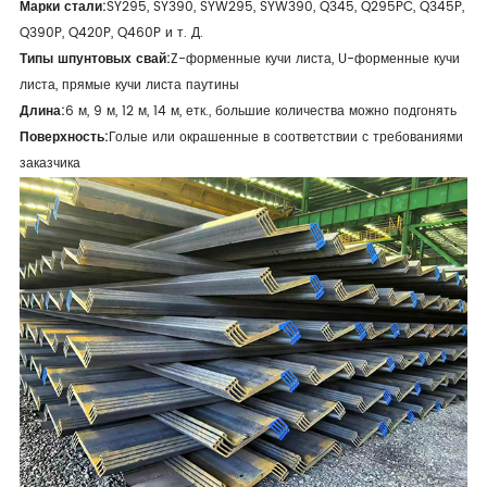
Марки стали:
SY295, SY390, SYW295, SYW390, Q345, Q295PC, Q345P,
Q390P, Q420P, Q460P и т. Д.
Типы шпунтовых свай:
Z-форменные кучи листа, U-форменные кучи
листа, прямые кучи листа паутины
Длина:
6 м, 9 м, 12 м, 14 м, етк., большие количества можно подгонять
Поверхность:
Голые или окрашенные в соответствии с требованиями
заказчика