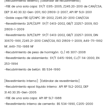
[Recubrimiento externo]:[Estándar de recubrimiento]
-FBE de una sola capa: SY/T 0315-2005, Z245.20-2010 de CAN/CSA,
DEP 31.40.30.32-Gen-2011, ISO 21809-2-2007, API RP 5L9-2001
-Doble capa FBE:Q/CNPC 38-2002, Z245.20-2010 CAN/CSA
-Revestimiento 2LPE/2LPP: SY/T 0413-2002, GB/T 23257-2009, ISO
21809-1-2009
-Revestimiento 3LPE/3LPP: SY/T 0413-2002, GB/T 23257-2009, DIN
30670-1991, Z245.21-2010 CAN/CSA, ISO 21809-1-2009, A49-711-1992
NF, A49-710-1988 NF
-Recubrimiento de peso de hormigón: Q / HS 3017-2008
-Revestimiento de aislamiento: SY/T 0415-1996, CJ/T 114-2000, EN
253-1994
-Recubrimiento de betún: BS 534-1990
[Revestimiento interno]: [Estándar de revestimiento]
-Recubrimiento epoxi líquido interno: API RP 5L2-2002, DEP
31.40.30.35-Gen-2005
-FBE de una sola capa: API RP 5L7-1988
-Revestimiento interno de cemento: BS 534-1990, C205-2000