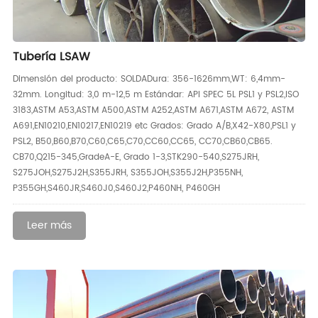
Tubería LSAW
Dimensión del producto: SOLDADura: 356-1626mm,WT: 6,4mm-
32mm. Longitud: 3,0 m-12,5 m Estándar: API SPEC 5L PSL1 y PSL2,ISO
3183,ASTM A53,ASTM A500,ASTM A252,ASTM A671,ASTM A672, ASTM
A691,EN10210,EN10217,EN10219 etc Grados: Grado A/B,X42-X80,PSL1 y
PSL2, B50,B60,B70,C60,C65,C70,CC60,CC65, CC70,CB60,CB65.
CB70,Q215-345,GradeA-E, Grado 1-3,STK290-540,S275JRH,
S275JOH,S275J2H,S355JRH, S355JOH,S355J2H,P355NH,
P355GH,S460JR,S460J0,S460J2,P460NH, P460GH
Leer más