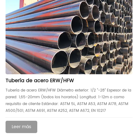
Tubería de acero ERW/HFW
Tubería de acero ERW/HFW Diámetro exterior: 1/2 "-28" Espesor de la
pared: 1,65-20mm (todos los horarios) Longitud: 1-12m o como
requisito de cliente Estándar: ASTM 5L, ASTM A53, ASTM A178, ASTM
A500/501, ASTM A691, ASTM A252, ASTM A672, EN 10217
Leer más