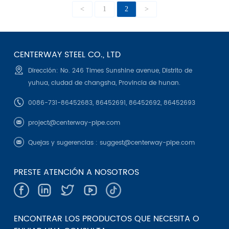
<
1
2
>
CENTERWAY STEEL CO., LTD
Dirección: No. 246 Times Sunshine avenue, Distrito de
yuhua, ciudad de changsha, Provincia de hunan.
0086-731-86452683, 86452691, 86452692, 86452693
project@centerway-pipe.com
Quejas y sugerencias :
suggest@centerway-pipe.com
PRESTE ATENCIÓN A NOSOTROS
ENCONTRAR LOS PRODUCTOS QUE NECESITA O