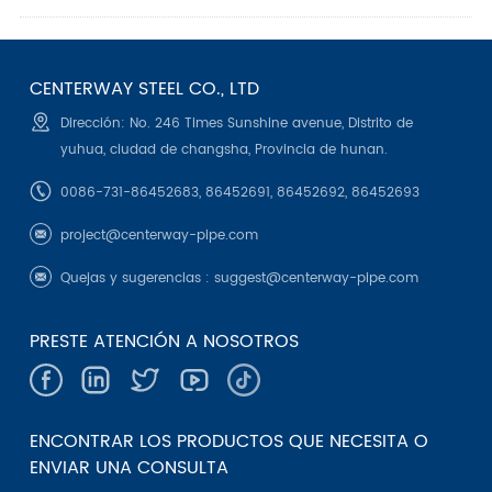
CENTERWAY STEEL CO., LTD
Dirección: No. 246 Times Sunshine avenue, Distrito de
yuhua, ciudad de changsha, Provincia de hunan.
0086-731-86452683, 86452691, 86452692, 86452693
project@centerway-pipe.com
Quejas y sugerencias :
suggest@centerway-pipe.com
PRESTE ATENCIÓN A NOSOTROS
ENCONTRAR LOS PRODUCTOS QUE NECESITA O
ENVIAR UNA CONSULTA