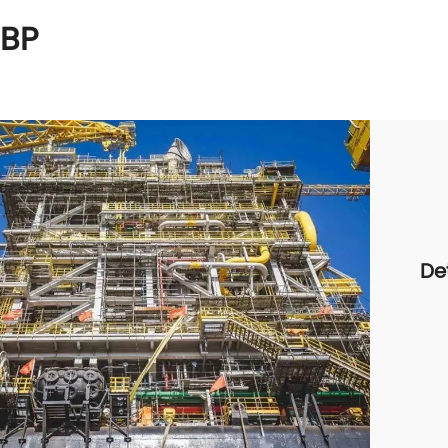
 BP
De