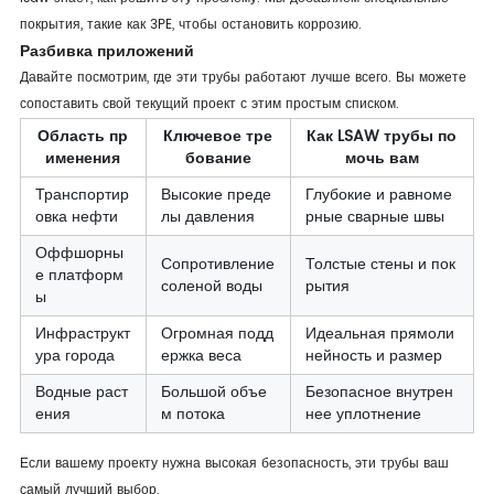
покрытия, такие как 3PE, чтобы остановить коррозию.
Разбивка приложений
Давайте посмотрим, где эти трубы работают лучше всего. Вы можете
сопоставить свой текущий проект с этим простым списком.
Область пр
Ключевое тре
Как LSAW трубы по
именения
бование
мочь вам
Транспортир
Высокие преде
Глубокие и равноме
овка нефти
лы давления
рные сварные швы
Оффшорны
Сопротивление
Толстые стены и пок
е платформ
соленой воды
рытия
ы
Инфраструкт
Огромная подд
Идеальная прямоли
ура города
ержка веса
нейность и размер
Водные раст
Большой объе
Безопасное внутрен
ения
м потока
нее уплотнение
Если вашему проекту нужна высокая безопасность, эти трубы ваш
самый лучший выбор.