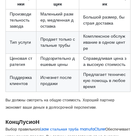
нки
щик
ик
Производи
Маленький разм
Большой размер, бы
тельность
ер, медленная д
страя доставка
завода
оставка
Комплексное обслуж
Продает только с
Тип услуги
ивание в одном цент
тальные трубы
ре
Ценовая ст
Подозрительно д
Справедливая цена з
ратегия
ешевые цены
а высокую стоимость
Предлагает техничес
Поддержка
Исчезнет после
кую помощь в любое
клиентов
продажи
время
Вы должны смотреть на общую стоимость. Хороший партнер
экономит ваши деньги в долгосрочной перспективе.
Конц
Лусио
Н
Выбор правильного
Lsaw стальная труба manufa
Cturer
Обеспечивает