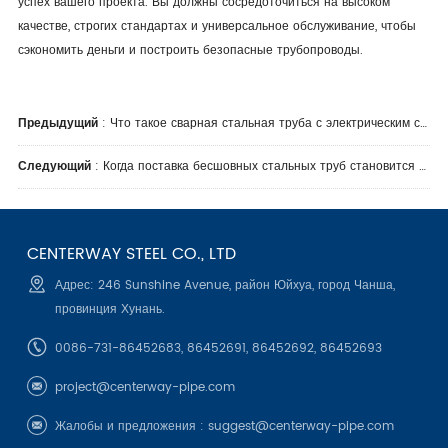
успех вашего проекта. Вы должны сосредоточиться на высоком
качестве, строгих стандартах и универсальное обслуживание, чтобы
сэкономить деньги и построить безопасные трубопроводы.
Предыдущий
:
Что такое сварная стальная труба с электрическим сопротивлением?
Следующий
:
Когда поставка бесшовных стальных труб становится партнерством
CENTERWAY STEEL CO., LTD
Адрес: 246 Sunshine Avenue, район Юйхуа, город Чанша,
провинция Хунань.
0086-731-86452683, 86452691, 86452692, 86452693
project@centerway-pipe.com
Жалобы и предложения :
suggest@centerway-pipe.com