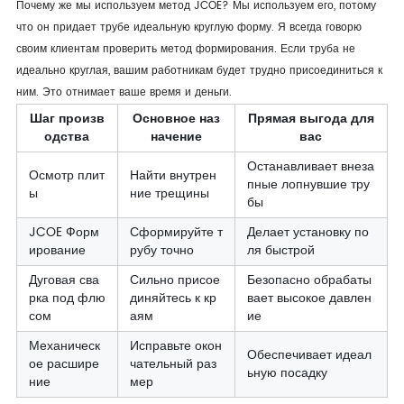
Почему же мы используем метод JCOE? Мы используем его, потому
что он придает трубе идеальную круглую форму. Я всегда говорю
своим клиентам проверить метод формирования. Если труба не
идеально круглая, вашим работникам будет трудно присоединиться к
ним. Это отнимает ваше время и деньги.
Шаг произв
Основное наз
Прямая выгода для
одства
начение
вас
Останавливает внеза
Осмотр плит
Найти внутрен
пные лопнувшие тру
ы
ние трещины
бы
JCOE Форм
Сформируйте т
Делает установку по
ирование
рубу точно
ля быстрой
Дуговая сва
Сильно присое
Безопасно обрабаты
рка под флю
диняйтесь к кр
вает высокое давлен
сом
аям
ие
Механическ
Исправьте окон
Обеспечивает идеал
ое расшире
чательный раз
ьную посадку
ние
мер