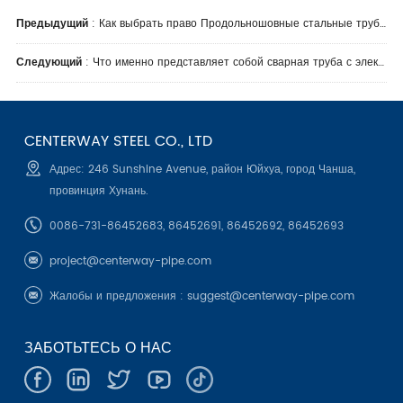
Предыдущий
:
Как выбрать право Продольношовные стальные трубы производителя для вашего проекта?
Следующий
:
Что именно представляет собой сварная труба с электрическим слиянием?
CENTERWAY STEEL CO., LTD
Адрес: 246 Sunshine Avenue, район Юйхуа, город Чанша,
провинция Хунань.
0086-731-86452683, 86452691, 86452692, 86452693
project@centerway-pipe.com
Жалобы и предложения :
suggest@centerway-pipe.com
ЗАБОТЬТЕСЬ О НАС