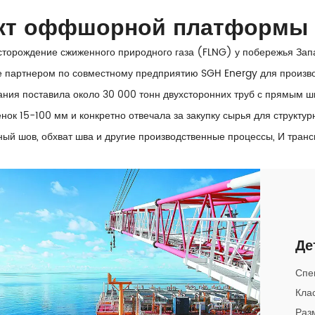
ект оффшорной платформы 
торождение сжиженного природного газа (FLNG) у побережья Запа
ее партнером по совместному предприятию SGH Energy для произво
ания поставила около 30 000 тонн двухсторонних труб с прямым 
нок 15-100 мм и конкретно отвечала за закупку сырья для структур
ный шов, обхват шва и другие производственные процессы, И транс
Де
Спе
Кла
Раз