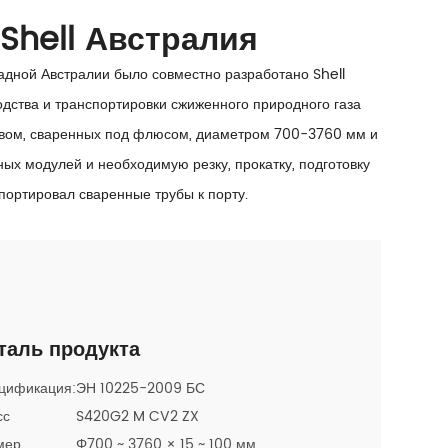
Shell Австралия
дной Австралии было совместно разработано Shell
дства и транспортировки сжиженного природного газа
швом, сваренных под флюсом, диаметром 700-3760 мм и
ных модулей и необходимую резку, прокатку, подготовку
портировал сваренные трубы к порту.
таль продукта
цификация:
ЭН 10225-2009 БС
сс
S420G2 M CV2 ZX
мер
Φ700 ~ 3760 × 15 ~ 100 мм