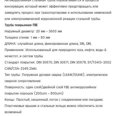
Антикоррозийная стальная труба обрабатывается в процессе
консервации, который может эффективно предотвращать или
замедлять процесс при транспортировке и использовании химической
или электрохимической коррозионной реакции стальной трубы.
Труба покрынная FBE
Наружный диаметр: 20 мм ~ 3600 мм
Толщина стенки: 1 мм ~ 80 мм
ДЛИНА: случайная длина, фиксированная длина, SRL, DRL
Применение: Использованный для природного газа, нефти, воды &
нечистот, и систем трубы
Стандарт покрытия: DIN 30670, DIN 30671, DIN 30678, SY/T0413-2002
CAN/CSA-Z245.21etc.
Тип трубы: Погружная дуговая сварка (LSAW/SSAW), электрическое
сварное сопротивление
Поверхность: один слой/двойной слой FBE антикоррозийное
покрытие порошок (200um ~ 800um)
Концы: Простый, скошенный, поток с соединением или гнездами;
Пластиковые крышки и стальные кольца можно обеспечить если
возможный