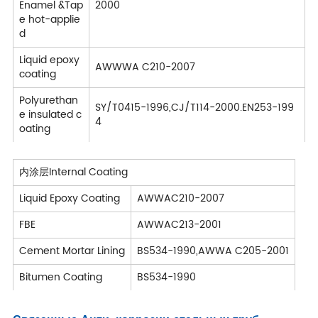
Enamel &Tap
2000
e hot-applie
d
Liquid epoxy
AWWWA C210-2007
coating
Polyurethan
SY/T0415-1996,CJ/T114-2000.EN253-199
e insulated c
4
oating
内涂层Internal Coating
Liquid Epoxy Coating
AWWAC210-2007
FBE
AWWAC213-2001
Cement Mortar Lining
BS534-1990,AWWA C205-2001
Bitumen Coating
BS534-1990