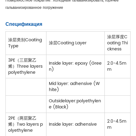
Поверхностное покрытие: Холодный гальванизировать, горячее
гальванизированное погружение
Спецификация
涂层厚度C
涂层类别Coating
涂层Coating Layer
oating Thi
Type
ckness
3PE（三层聚乙
Inside layer: epoxy (Gree
2.0-4.5m
烯）Three layers
n)
m
polyethylene
Mid layer: adhensive (W
hite)
Outsidelayer:polyethylen
e (Black)
2PE（两层聚乙
2.0-4.5m
烯）Two layers p
Inside layer: adhensive
m
olyethylene