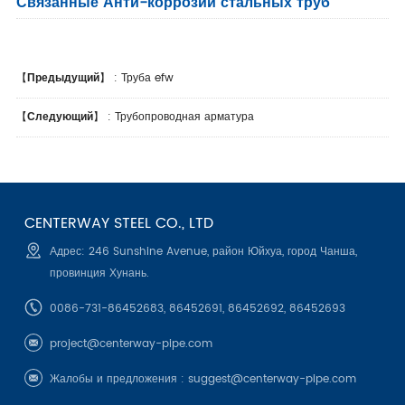
Связанные Анти-коррозии стальных труб
【
Предыдущий
】 :
Труба efw
【
Следующий
】 :
Трубопроводная арматура
CENTERWAY STEEL CO., LTD
Адрес: 246 Sunshine Avenue, район Юйхуа, город Чанша,
провинция Хунань.
0086-731-86452683, 86452691, 86452692, 86452693
project@centerway-pipe.com
Жалобы и предложения :
suggest@centerway-pipe.com