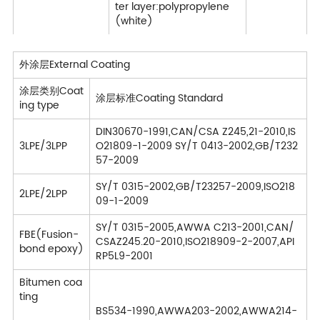
ter layer:polypropylene
(white)
外涂层External Coating
涂层类别Coat
涂层标准Coating Standard
ing type
DIN30670-1991,CAN/CSA Z245,21-2010,IS
3LPE/3LPP
O21809-1-2009 SY/T 0413-2002,GB/T232
57-2009
SY/T 0315-2002,GB/T23257-2009,ISO218
2LPE/2LPP
09-1-2009
SY/T 0315-2005,AWWA C213-2001,CAN/
FBE(Fusion-
CSAZ245.20-2010,ISO218909-2-2007,API
bond epoxy)
RP5L9-2001
Bitumen coa
ting
BS534-1990,AWWA203-2002,AWWA214-