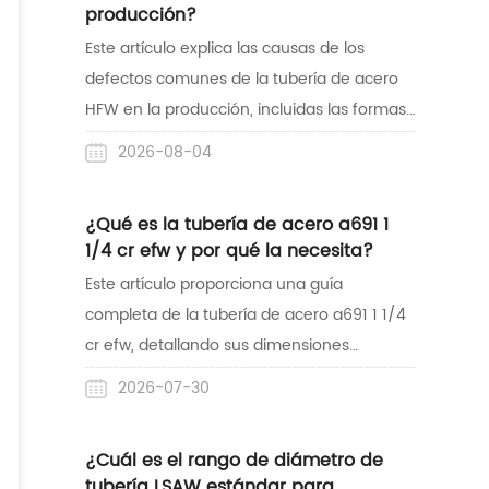
con un éxito comprobado de proyectos en
producción?
el mercado africano.
Este artículo explica las causas de los
defectos comunes de la tubería de acero
HFW en la producción, incluidas las formas
anormales de las rebabas, la desalineación
2026-08-04
de la soldadura, las hendiduras de la
superficie y las chispas. Comprender estos
¿Qué es la tubería de acero a691 1
problemas de fabricación ayuda a los
1/4 cr efw y por qué la necesita?
compradores a identificar fácilmente
Este artículo proporciona una guía
soldaduras malas y obtener tuberías de
completa de la tubería de acero a691 1 1/4
alta calidad para sus proyectos.
cr efw, detallando sus dimensiones
exactas, propiedades químicas y
2026-07-30
resistencia estructural. Destaca por qué
este tubo de acero de aleación es la
¿Cuál es el rango de diámetro de
opción más segura y confiable para
tubería LSAW estándar para