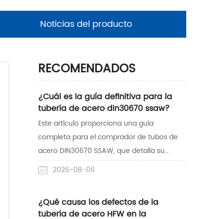
Noticias del producto
RECOMENDADOS
¿Cuál es la guía definitiva para la
tubería de acero din30670 ssaw?
Este artículo proporciona una guía
completa para el comprador de tubos de
acero DIN30670 SSAW, que detalla su
proceso de fabricación, beneficios
2026-08-06
anticorrosión y aplicaciones prácticas.
También destaca la experiencia de
¿Qué causa los defectos de la
Centerway Steel como proveedor confiable
tubería de acero HFW en la