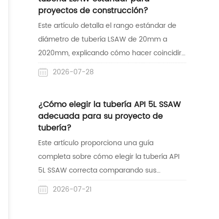
aplicaciones industriales de alta
proyectos de construcción?
temperatura y alta presión como refinerías
Este artículo detalla el rango estándar de
de petróleo y líneas de vapor.
diámetro de tubería LSAW de 20mm a
2020mm, explicando cómo hacer coincidir
correctamente las dimensiones con el
2026-07-28
grosor de la pared para una construcción
segura. También destaca la experiencia de
¿Cómo elegir la tubería API 5L SSAW
Centerway Steel como un proveedor
adecuada para su proyecto de
confiable con experiencia de entrega de
tubería?
proyectos maduros en el mercado
Este artículo proporciona una guía
australiano.
completa sobre cómo elegir la tubería API
5L SSAW correcta comparando sus
características con las tuberías LSAW y
2026-07-21
revisando su aceptación global. También
destaca las capacidades de suministro