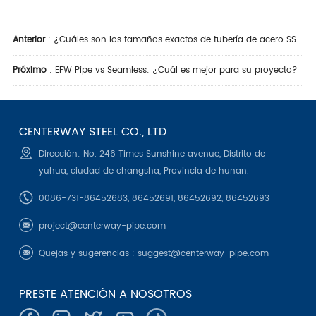
Anterior
:
¿Cuáles son los tamaños exactos de tubería de acero SSAW para su próximo proyecto EPC?
Próximo
:
EFW Pipe vs Seamless: ¿Cuál es mejor para su proyecto?
CENTERWAY STEEL CO., LTD
Dirección: No. 246 Times Sunshine avenue, Distrito de
yuhua, ciudad de changsha, Provincia de hunan.
0086-731-86452683, 86452691, 86452692, 86452693
project@centerway-pipe.com
Quejas y sugerencias :
suggest@centerway-pipe.com
PRESTE ATENCIÓN A NOSOTROS